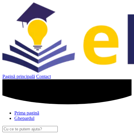
Sari
la
conținut
Pagină principală
Contact
Prima pagină
Ghepardul
Caută
după: