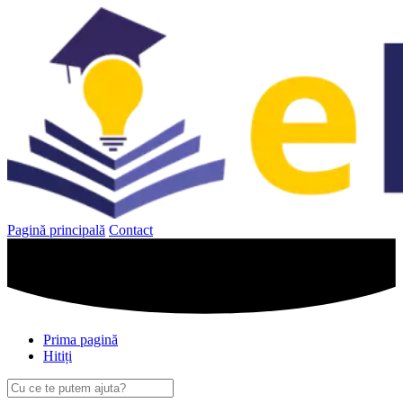
Sari
la
conținut
Pagină principală
Contact
Prima pagină
Hitiți
Caută
după: