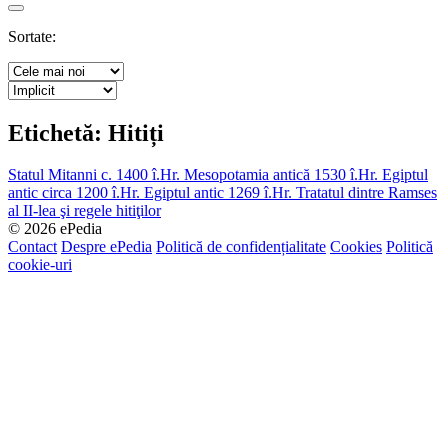
Search
Sortate:
Etichetă:
Hitiți
Statul Mitanni c. 1400 î.Hr.
Mesopotamia antică 1530 î.Hr.
Egiptul
antic circa 1200 î.Hr.
Egiptul antic 1269 î.Hr.
Tratatul dintre Ramses
al II-lea şi regele hitiţilor
© 2026 ePedia
Contact
Despre ePedia
Politică de confidențialitate
Cookies
Politică
cookie-uri