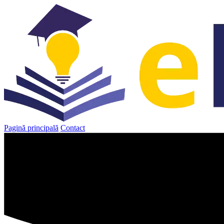
Sari
la
conținut
Pagină principală
Contact