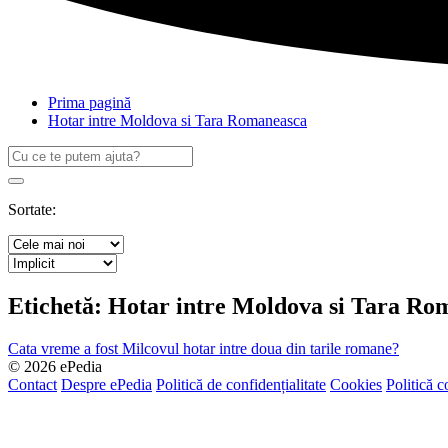
Prima pagină
Hotar intre Moldova si Tara Romaneasca
Caută
după:
Search
Sortate:
Etichetă:
Hotar intre Moldova si Tara Ro
Cata vreme a fost Milcovul hotar intre doua din tarile romane?
© 2026 ePedia
Contact
Despre ePedia
Politică de confidențialitate
Cookies
Politică c