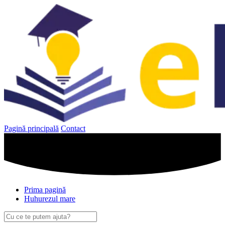
Sari
la
conținut
Pagină principală
Contact
Prima pagină
Huhurezul mare
Caută
după: