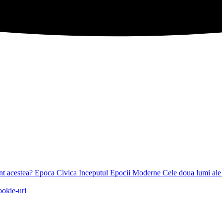
nt acestea?
Epoca Civica
Inceputul Epocii Moderne
Cele doua lumi ale s
ookie-uri