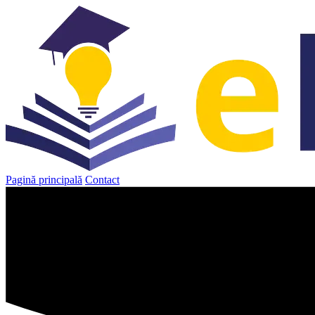
Sari
la
conținut
Pagină principală
Contact