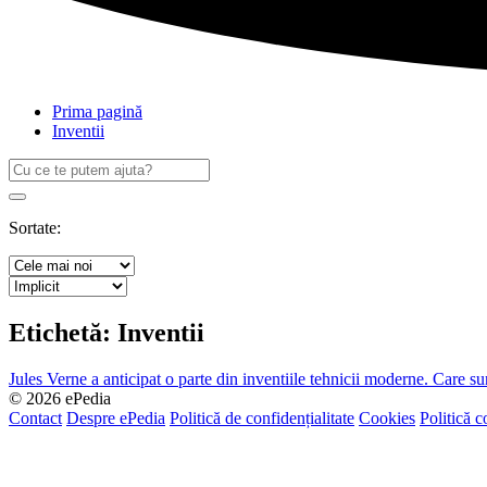
Prima pagină
Inventii
Caută
după:
Search
Sortate:
Etichetă:
Inventii
Jules Verne a anticipat o parte din inventiile tehnicii moderne. Care su
© 2026 ePedia
Contact
Despre ePedia
Politică de confidențialitate
Cookies
Politică c