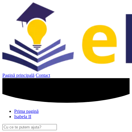
Sari
la
conținut
Pagină principală
Contact
Prima pagină
Isabela II
Caută
după: