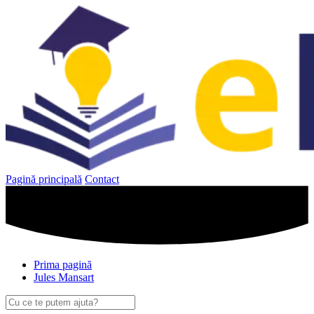
Sari
la
conținut
Pagină principală
Contact
Prima pagină
Jules Mansart
Caută
după: