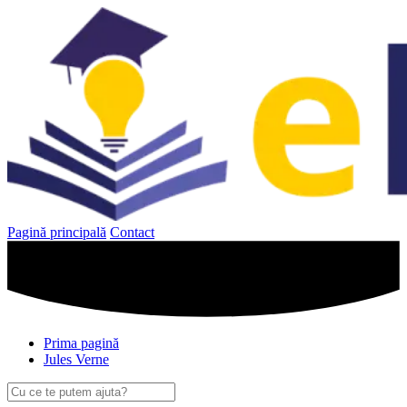
Sari
la
conținut
Pagină principală
Contact
Prima pagină
Jules Verne
Caută
după: