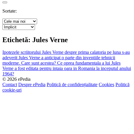
Search
Sortate:
Etichetă:
Jules Verne
Ipotezele scriitorului Jules Verne despre prima calatoria pe luna s-au
adeverit
Jules Verne a anticipat o parte din inventiile tehnicii
moderne. Care sunt acestea?
Ce oprea fundamentala a lui Jules
Verne a fost editata pentru intaia oara in Romania la inceputul anului
1964?
© 2026 ePedia
Contact
Despre ePedia
Politică de confidențialitate
Cookies
Politică
cookie-uri