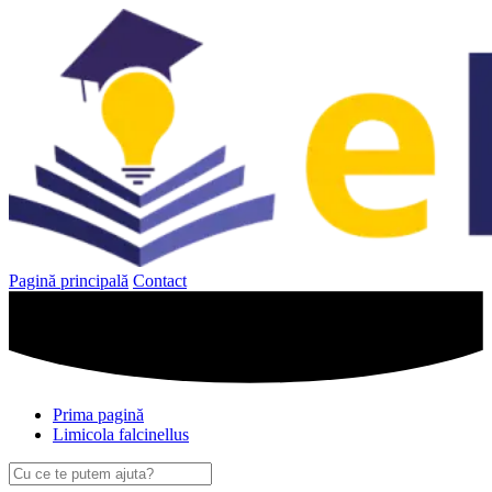
Sari
la
conținut
Pagină principală
Contact
Prima pagină
Limicola falcinellus
Caută
după: