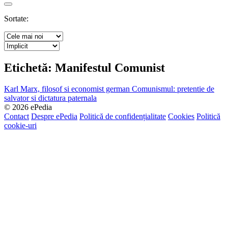
Search
Sortate:
Etichetă:
Manifestul Comunist
Karl Marx, filosof si economist german
Comunismul: pretentie de
salvator si dictatura paternala
© 2026 ePedia
Contact
Despre ePedia
Politică de confidențialitate
Cookies
Politică
cookie-uri