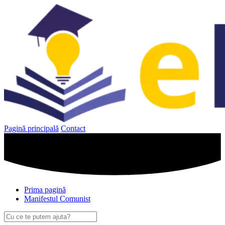
Sari
la
conținut
Pagină principală
Contact
Prima pagină
Manifestul Comunist
Caută
după: