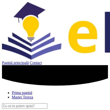
Sari
la
conținut
Pagină principală
Contact
Prima pagină
Mariei Tereza
Caută
după: