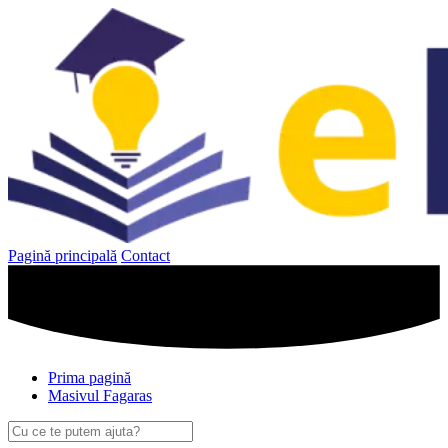
Sari
la
conținut
Pagină principală
Contact
Prima pagină
Masivul Fagaras
Caută
după: