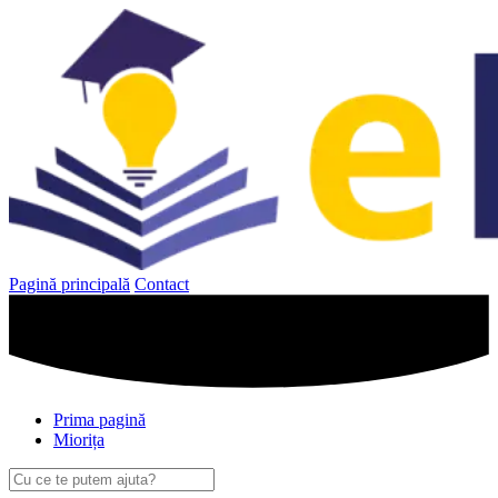
Sari
la
conținut
Pagină principală
Contact
Prima pagină
Miorița
Caută
după: