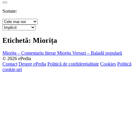
Search
Sortate:
Etichetă:
Miorița
Miorița – Comentariu literar
Miorița Versuri – Baladă populară
© 2026 ePedia
Contact
Despre ePedia
Politică de confidențialitate
Cookies
Politică
cookie-uri