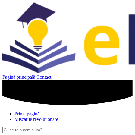
Sari
la
conținut
Pagină principală
Contact
Prima pagină
Miscarile revolutionare
Caută
după: