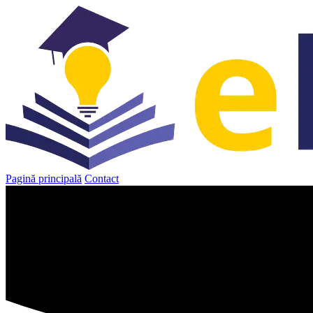
Sari
la
conținut
Pagină principală
Contact