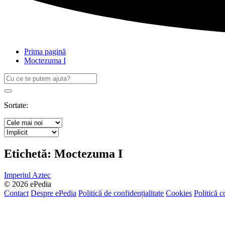
Prima pagină
Moctezuma I
Caută
după:
Search
Sortate:
Etichetă:
Moctezuma I
Imperiul Aztec
© 2026 ePedia
Contact
Despre ePedia
Politică de confidențialitate
Cookies
Politică c