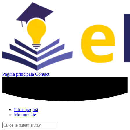
Sari
la
conținut
Pagină principală
Contact
Prima pagină
Monumente
Caută
după: