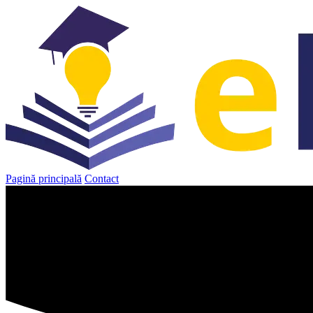
Sari
la
conținut
Pagină principală
Contact