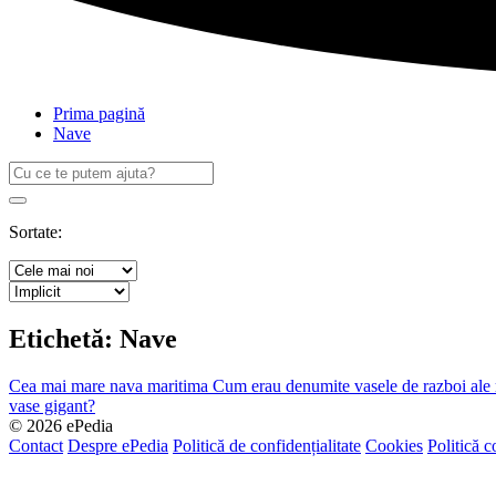
Prima pagină
Nave
Caută
după:
Search
Sortate:
Etichetă:
Nave
Cea mai mare nava maritima
Cum erau denumite vasele de razboi ale r
vase gigant?
© 2026 ePedia
Contact
Despre ePedia
Politică de confidențialitate
Cookies
Politică c