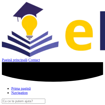
Sari
la
conținut
Pagină principală
Contact
Prima pagină
Navigation
Caută
după: