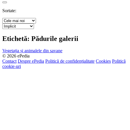
Search
Sortate:
Etichetă:
Pădurile galerii
Vegetația și animalele din savane
© 2026 ePedia
Contact
Despre ePedia
Politică de confidențialitate
Cookies
Politică
cookie-uri