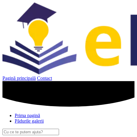
Sari
la
conținut
Pagină principală
Contact
Prima pagină
Pădurile galerii
Caută
după: