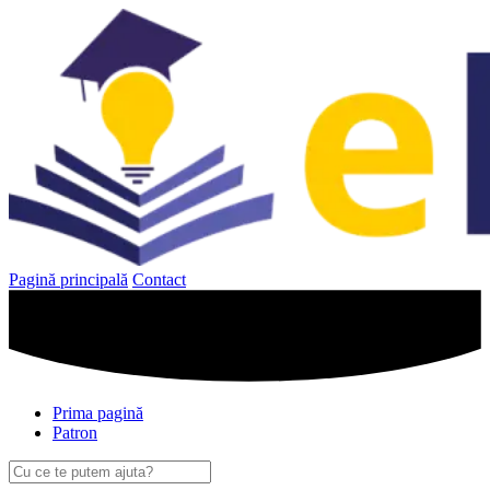
Sari
la
conținut
Pagină principală
Contact
Prima pagină
Patron
Caută
după: