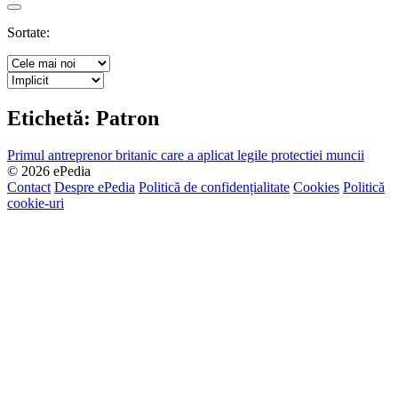
Search
Sortate:
Etichetă:
Patron
Primul antreprenor britanic care a aplicat legile protectiei muncii
© 2026 ePedia
Contact
Despre ePedia
Politică de confidențialitate
Cookies
Politică
cookie-uri