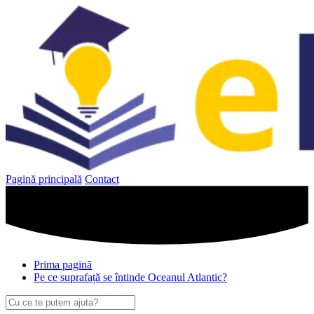
Sari
la
conținut
Pagină principală
Contact
Prima pagină
Pe ce suprafață se întinde Oceanul Atlantic?
Caută
după: