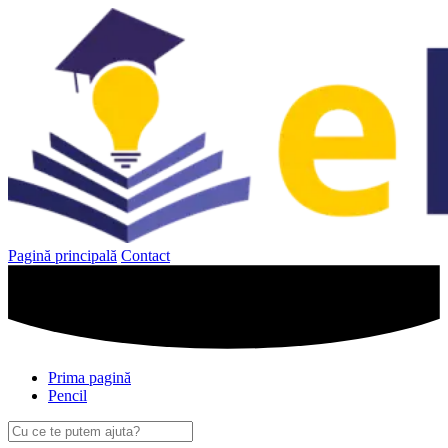
Sari
la
conținut
Pagină principală
Contact
Prima pagină
Pencil
Caută
după: