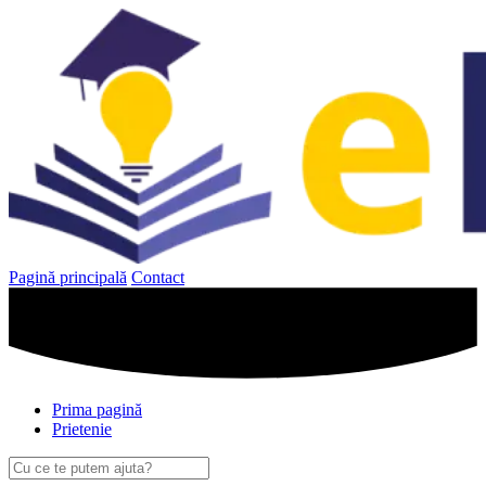
Sari
la
conținut
Pagină principală
Contact
Prima pagină
Prietenie
Caută
după: