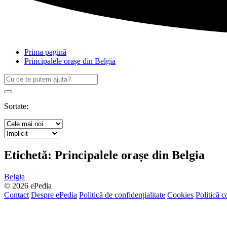
Prima pagină
Principalele orașe din Belgia
Caută
după:
Search
Sortate:
Etichetă:
Principalele orașe din Belgia
Belgia
© 2026 ePedia
Contact
Despre ePedia
Politică de confidențialitate
Cookies
Politică c