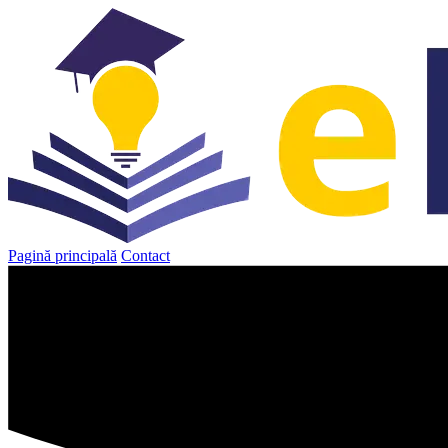
Sari
la
conținut
Pagină principală
Contact