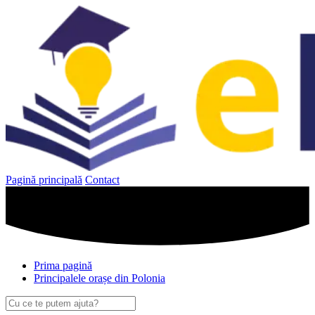
Sari
la
conținut
Pagină principală
Contact
Prima pagină
Principalele orașe din Polonia
Caută
după: