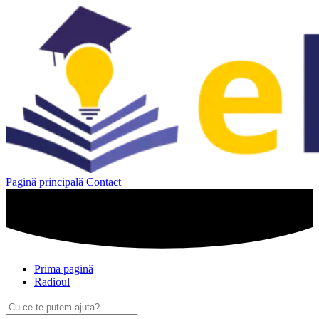
Sari
la
conținut
Pagină principală
Contact
Prima pagină
Radioul
Caută
după: