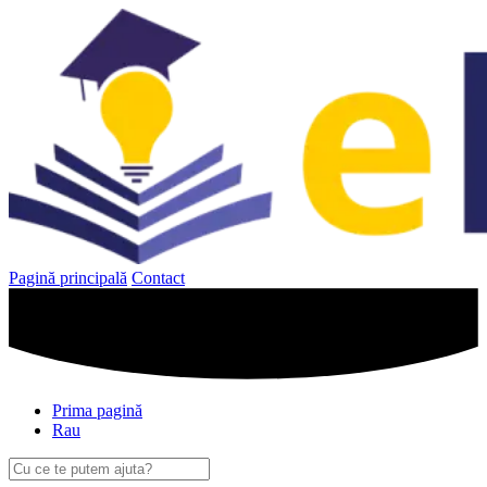
Sari
la
conținut
Pagină principală
Contact
Prima pagină
Rau
Caută
după: