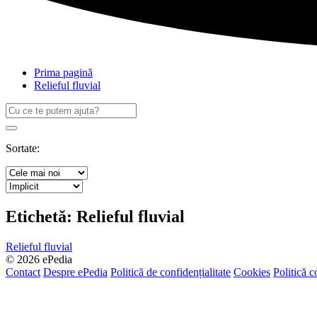
Prima pagină
Relieful fluvial
Caută
după:
Search
Sortate:
Etichetă:
Relieful fluvial
Relieful fluvial
© 2026 ePedia
Contact
Despre ePedia
Politică de confidențialitate
Cookies
Politică c