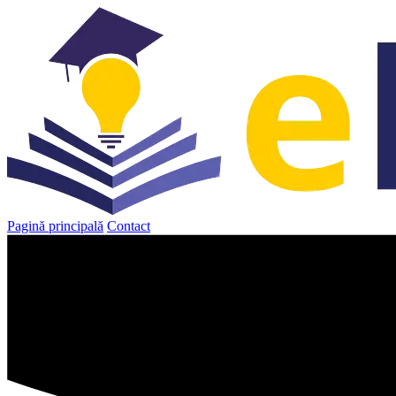
Sari
la
conținut
Pagină principală
Contact