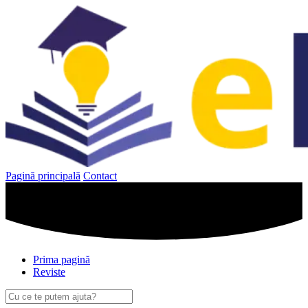
Sari
la
conținut
Pagină principală
Contact
Prima pagină
Reviste
Caută
după: