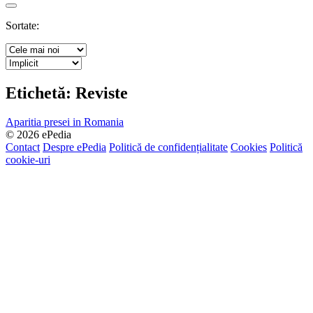
Search
Sortate:
Etichetă:
Reviste
Aparitia presei in Romania
© 2026 ePedia
Contact
Despre ePedia
Politică de confidențialitate
Cookies
Politică
cookie-uri