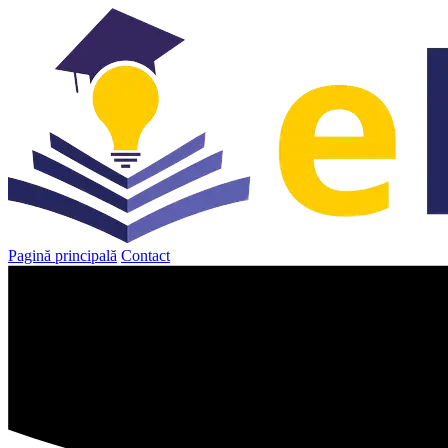
Sari
la
conținut
Pagină principală
Contact