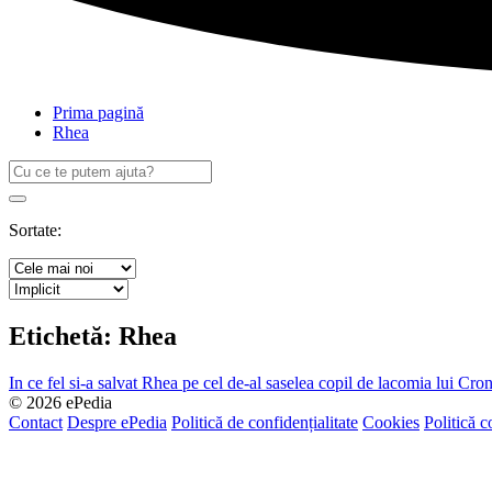
Prima pagină
Rhea
Caută
după:
Search
Sortate:
Etichetă:
Rhea
In ce fel si-a salvat Rhea pe cel de-al saselea copil de lacomia lui Cron
© 2026 ePedia
Contact
Despre ePedia
Politică de confidențialitate
Cookies
Politică c