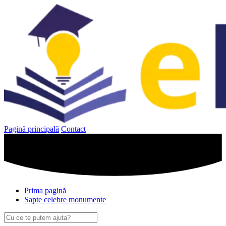
Sari
la
conținut
Pagină principală
Contact
Prima pagină
Sapte celebre monumente
Caută
după: