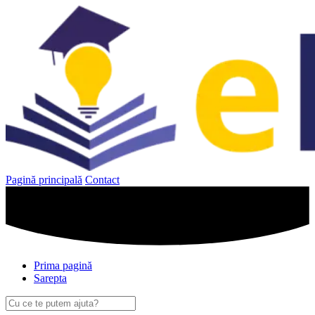
Sari
la
conținut
Pagină principală
Contact
Prima pagină
Sarepta
Caută
după: