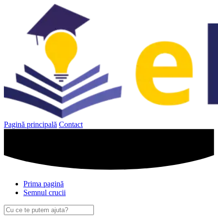
Sari
la
conținut
Pagină principală
Contact
Prima pagină
Semnul crucii
Caută
după: