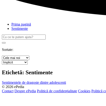
Prima pagină
Sentimente
Caută
după:
Search
Sortate:
Etichetă:
Sentimente
Sentimentele de dragoste dintre adolescenti
© 2026 ePedia
Contact
Despre ePedia
Politică de confidențialitate
Cookies
Politică c