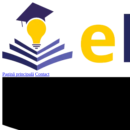
Sari
la
conținut
Pagină principală
Contact