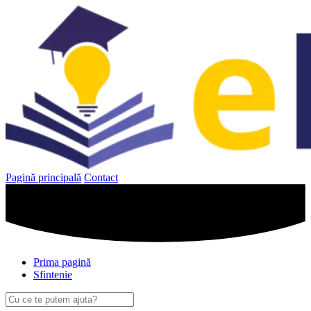
Sari
la
conținut
Pagină principală
Contact
Prima pagină
Sfintenie
Caută
după: