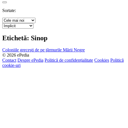
Search
Sortate:
Etichetă:
Sinop
Coloniile greceşti de pe ţărmurile Mării Negre
© 2026 ePedia
Contact
Despre ePedia
Politică de confidențialitate
Cookies
Politică
cookie-uri