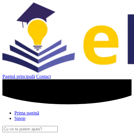
Sari
la
conținut
Pagină principală
Contact
Prima pagină
Sinop
Caută
după: