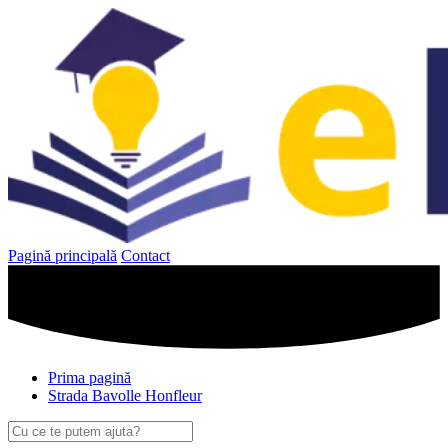
Sari
la
conținut
Pagină principală
Contact
Prima pagină
Strada Bavolle Honfleur
Caută
după: