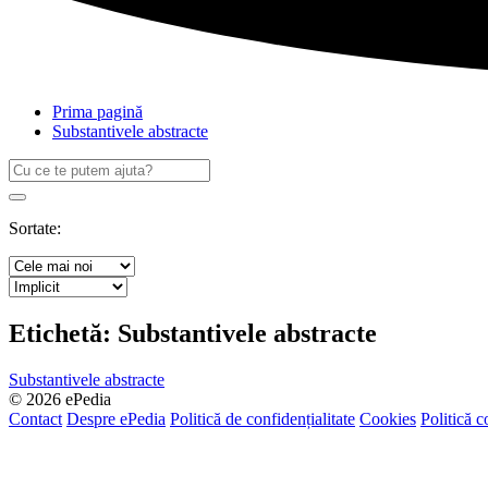
Prima pagină
Substantivele abstracte
Caută
după:
Search
Sortate:
Etichetă:
Substantivele abstracte
Substantivele abstracte
© 2026 ePedia
Contact
Despre ePedia
Politică de confidențialitate
Cookies
Politică c