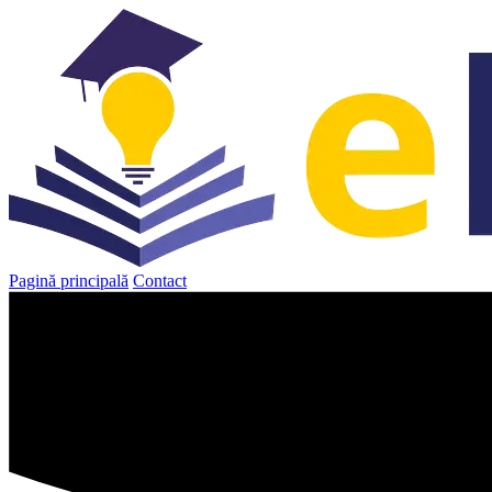
Sari
la
conținut
Pagină principală
Contact