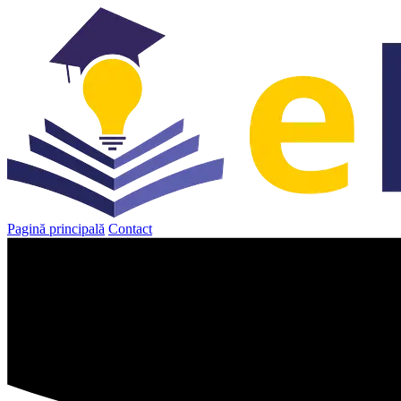
Sari
la
conținut
Pagină principală
Contact