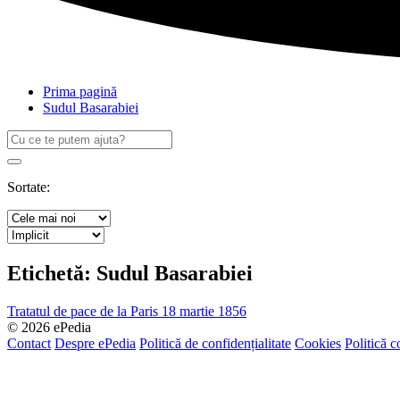
Prima pagină
Sudul Basarabiei
Caută
după:
Search
Sortate:
Etichetă:
Sudul Basarabiei
Tratatul de pace de la Paris 18 martie 1856
© 2026 ePedia
Contact
Despre ePedia
Politică de confidențialitate
Cookies
Politică c