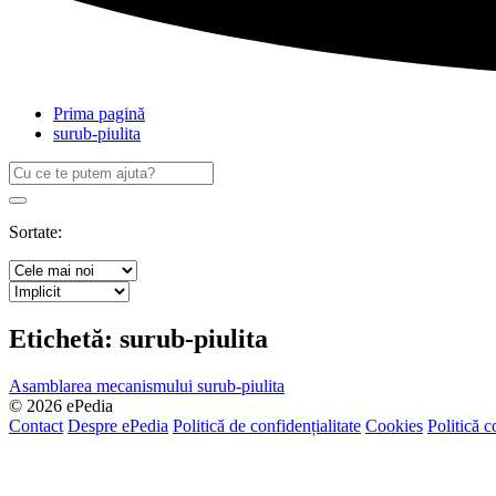
Prima pagină
surub-piulita
Caută
după:
Search
Sortate:
Etichetă:
surub-piulita
Asamblarea mecanismului surub-piulita
© 2026 ePedia
Contact
Despre ePedia
Politică de confidențialitate
Cookies
Politică c