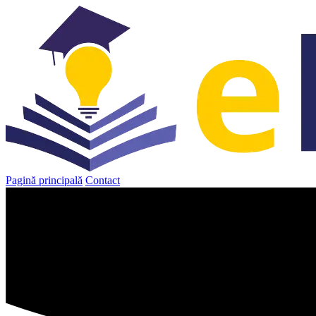
Sari
la
conținut
Pagină principală
Contact