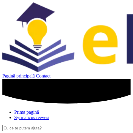
Sari
la
conținut
Pagină principală
Contact
Prima pagină
Syrmaticus reevesi
Caută
după: