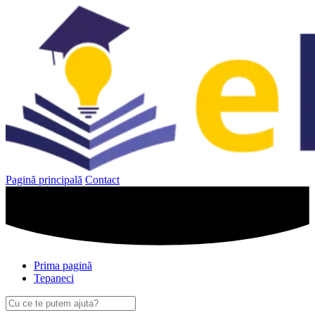
Sari
la
conținut
Pagină principală
Contact
Prima pagină
Tepaneci
Caută
după: