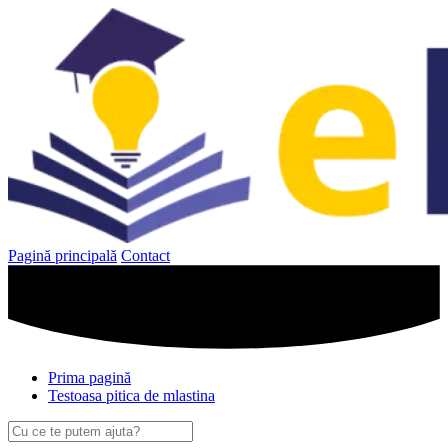
Sari
la
conținut
Pagină principală
Contact
Prima pagină
Testoasa pitica de mlastina
Caută
după: