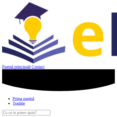
Sari
la
conținut
Pagină principală
Contact
Prima pagină
Traditie
Caută
după: