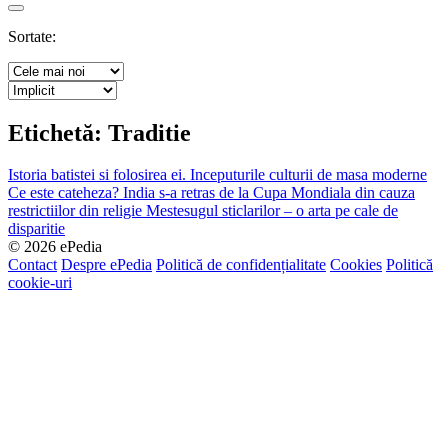
Search
Sortate:
Etichetă:
Traditie
Istoria batistei si folosirea ei.
Inceputurile culturii de masa moderne
Ce este cateheza?
India s-a retras de la Cupa Mondiala din cauza
restrictiilor din religie
Mestesugul sticlarilor – o arta pe cale de
disparitie
© 2026 ePedia
Contact
Despre ePedia
Politică de confidențialitate
Cookies
Politică
cookie-uri