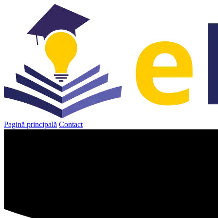
Sari
la
conținut
Pagină principală
Contact