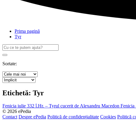
Prima pagină
Tyr
Caută
după:
Search
Sortate:
Etichetă:
Tyr
Fenicia iulie 332 î.Hr. – Tyrul cucerit de Alexandru Macedon
Fenicia 
© 2026 ePedia
Contact
Despre ePedia
Politică de confidențialitate
Cookies
Politică c