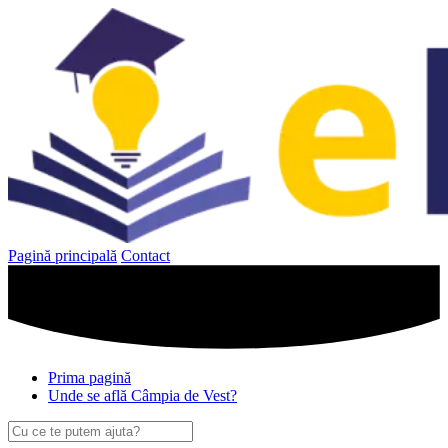
Sari
la
conținut
Pagină principală
Contact
Prima pagină
Unde se află Câmpia de Vest?
Caută
după: