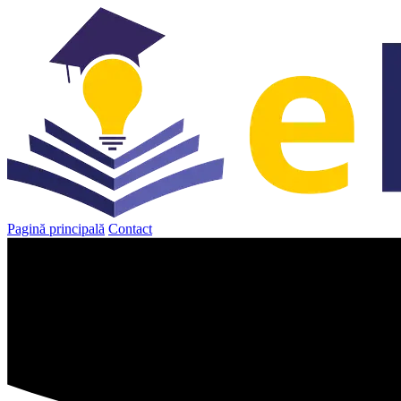
Sari
la
conținut
Pagină principală
Contact