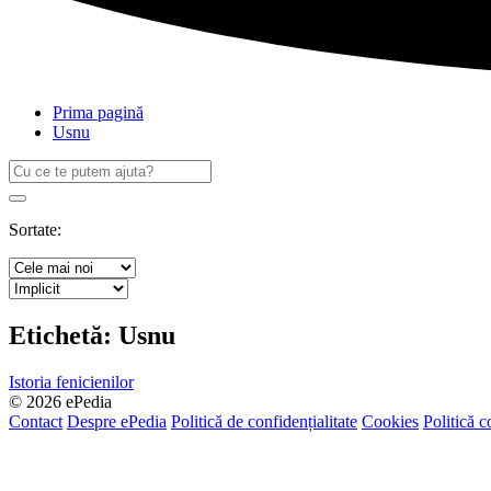
Prima pagină
Usnu
Caută
după:
Search
Sortate:
Etichetă:
Usnu
Istoria fenicienilor
© 2026 ePedia
Contact
Despre ePedia
Politică de confidențialitate
Cookies
Politică c