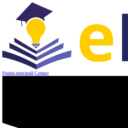
Sari
la
conținut
Pagină principală
Contact