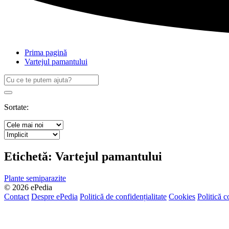
Prima pagină
Vartejul pamantului
Caută
după:
Search
Sortate:
Etichetă:
Vartejul pamantului
Plante semiparazite
© 2026 ePedia
Contact
Despre ePedia
Politică de confidențialitate
Cookies
Politică c