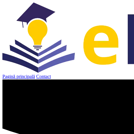
Sari
la
conținut
Pagină principală
Contact