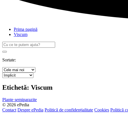
Prima pagină
Viscum
Caută
după:
Search
Sortate:
Etichetă:
Viscum
Plante semiparazite
© 2026 ePedia
Contact
Despre ePedia
Politică de confidențialitate
Cookies
Politică c