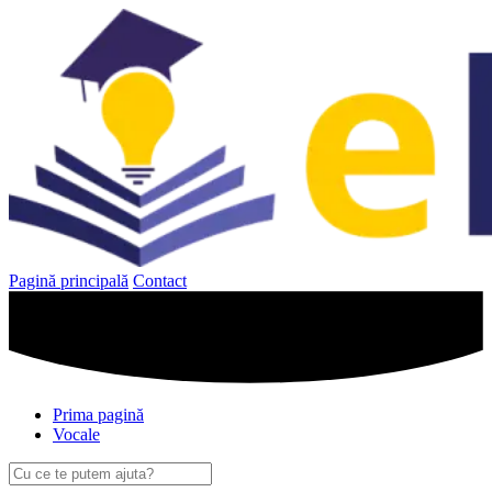
Sari
la
conținut
Pagină principală
Contact
Prima pagină
Vocale
Caută
după: